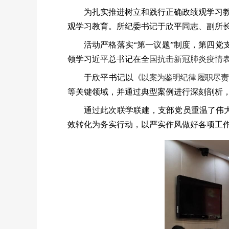
为扎实推进树立和践行正确政绩观学习教
观学习教育。所纪委书记于欣平同志、副所
活动严格落实
“
第一议题”制度，第四党
领
学
习近平总书记
在全
国抗击新冠肺炎疫情
于欣平书记以
《
以案为鉴明纪律 履职尽
等关键领域，并通过典型案例进行深刻剖析
通过此次联学联建，支部党员重温了伟
效转化为务实行动，以严实作风做好各项工