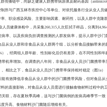
传播链中，尚缺乏健康人群携带病原体及耐药基因（antimicrobial re
控制所与广西玉林市疾控中心等单位、对依托服务行业从业人员
带率、职业感染风险、主要影响因素、耐药性，以及人群中克隆
人员健康体检中，共采集260,315人次肛拭子样品，分离到4,96
发病率、以及疾病负担调查推测的人群发病率，提示人群中沙门
食品从业人群和非食品从业人群两个组，以分析食品接触带来的
.29%），经两组人群年龄、性别标化后仍有差异，在不同性别
携带机率增加。在调查的八年间，非食品从业人员沙门菌携带率呈
）。相比之下，食品从业人员沙门携带率保持相对稳定（图1a
应能有效降低非食品从业人群中的沙门菌携带风险，但对食品从
材料的直接影响，对食品从业人员需进行接触食物材料过程中的
联，存在夏秋季高峰，这与沙门菌病例的发病高峰季节一致（图
温度升高、食物材料沙门菌随后增殖有关。