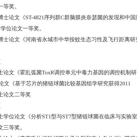
一等奖。
士论文《
ST-4821
序列群
C
群脑膜炎奈瑟菌的发现和中国
士学位论文一等奖。
论文《河南省永城市中华按蚊生态习性及飞行距离研
项
论文《霍乱弧菌
ToxR
调控单元中毒力基因的调控机制研
论文《基于芯片的猪链球菌比较基因组学研究获得
2011
论文二等奖
项
学位论文《分析
ST1
型与
ST7
型猪链球菌在临床与实验
文三等奖。