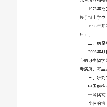
究生培养和接
1978
年招
授予博士学位
1995
年开
后）。
二、病原生
2008
年
4
心病原生物学
毒病所、寄生
三、研究生
中国疾控中
一等奖
3
李伟的博士