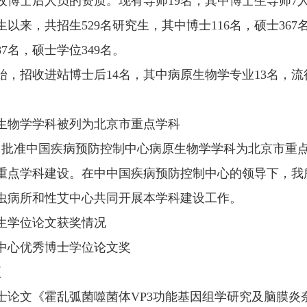
收博士后人员的资质。现有导师
19
名，其中博士生导师
7
生以来，共招生
529
名研究生，其中博士
116
名，硕士
367
87
名，硕士学位
349
名。
始，招收进站博士后
14
名，其中病原生物学专业
13
名，流
物学学科被列为北京市重点学科
月批准中国疾病预防控制中心病原生物学学科为北京市重
重点学科建设。在中中国疾病预防控制中心的领导下，我
虫病所和性艾中心共同开展本学科建设工作。
学位论文获奖情况
心优秀博士学位论文奖
项
论文《霍乱弧菌噬菌体
VP3
功能基因组学研究及脑膜炎