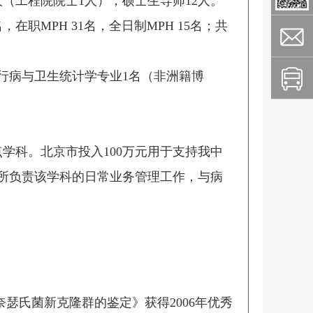
人（工程院院士
1
人），硕士生导师
12
人。
名，在职
MPH 31
名，全日制
MPH 15
名；共
行病与卫生统计学专业
1
名（非洲籍博
点学科。北京市投入
100
万元用于支持我中
所负责该学科的日常业务管理工作，与病
奈瑟氏菌新克隆群的鉴定》获得
2006
年优秀