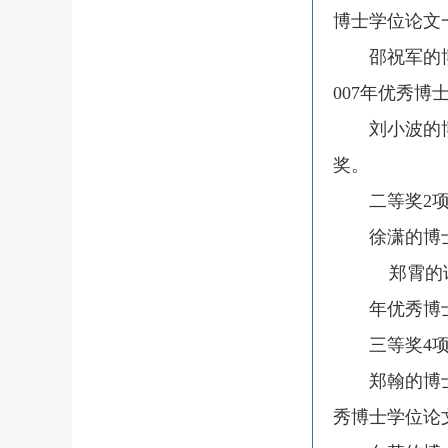
博士学位论文
邵祝军的博
007
年优秀博
刘小波的博士
奖。
二等奖
2
徐潇的博士
郑霄的
年优秀博士
三等奖
4
郑翰的博士
秀博士学位论